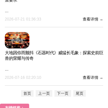
置要求
···
2026-07-21 01:36:33
查看详情 →
大地因你而颤抖《石器时代》威猛长毛象：探索史前巨
兽的荣耀与传奇
···
2026-07-16 02:20:10
查看详情 →
首页
上一页
下一页
尾页
友情链接：