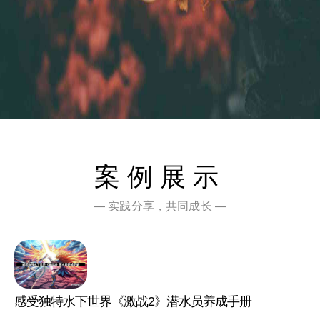
案例展示
— 实践分享，共同成长 —
感受独特水下世界《激战2》潜水员养成手册