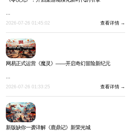
···
2026-07-26 01:45:02
查看详情 →
网易正式运营《魔灵》——开启奇幻冒险新纪元
···
2026-07-26 01:33:25
查看详情 →
新版缺你一袭详解《鹿鼎记》新荣光城